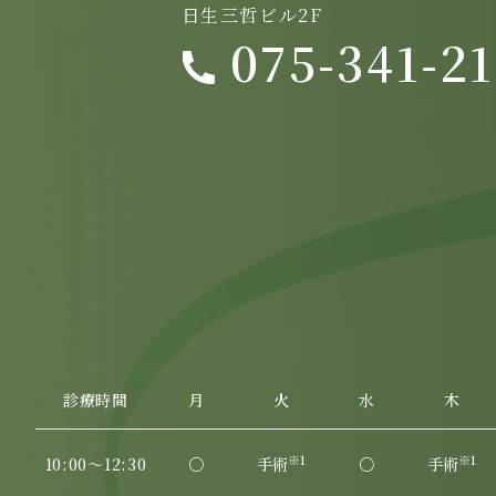
日生三哲ビル2F
075-341-2
診療時間
月
火
水
木
※1
※1
10:00～12:30
○
手術
○
手術