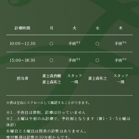
診療時間
月
火
水
木
※1
※1
10:00～12:30
○
手術
○
手術
※1
※1
15:00～18:30
○
手術
○
手術
富士森良輔
スタッフ
スタッフ
富
担当者
富士森英之
富士森英之
一同
一同
富
※表は左右にスクロールして確認することができます。
※1..
.
手術日は原則、診療は行っていません
※2..
.
土曜は午前のみ診療で、予約制となります（第1・3・5土曜は
休診）
水曜日と土曜日は院長の診察はありません。
受付事務は診察の10分前からです。